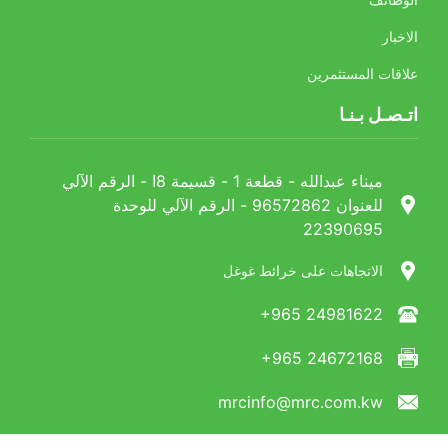
الوظائف
الاخبار
علاقات المستثمرين
اتـصـل بـنـا
ميناء عبدالله - قطعة 1 - قسيمة 8ا - الرقم الآلي
للعنوان 96572862 - الرقم الآلي للوحدة
22390695
الاتجاهات على خرائط غوغل
+965 24981622
+965 24672168
mrcinfo@mrc.com.kw